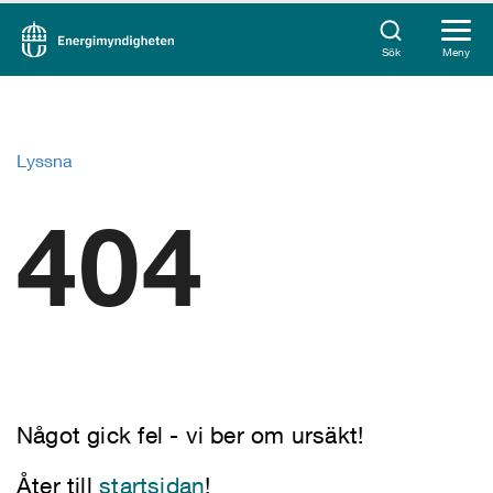
Sök
Meny
Lyssna
404
Något gick fel - vi ber om ursäkt!
Åter till
startsidan
!