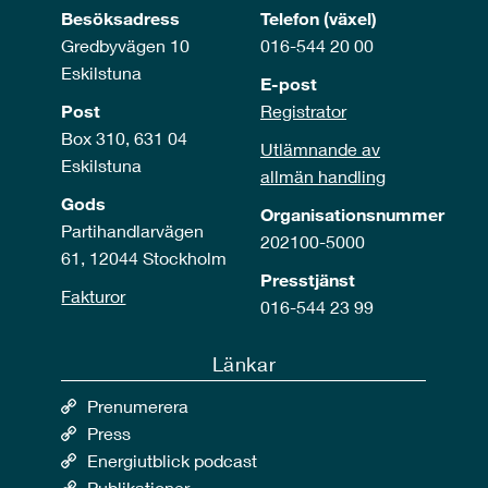
Besöksadress
Telefon (växel)
Gredbyvägen 10
016-544 20 00
Eskilstuna
E-post
Post
Registrator
Box 310, 631 04
Utlämnande av
Eskilstuna
allmän handling
Gods
Organisationsnummer
Partihandlarvägen
202100-5000
61, 12044 Stockholm
Presstjänst
Fakturor
016-544 23 99
Länkar
Prenumerera
Press
Energiutblick podcast
Publikationer