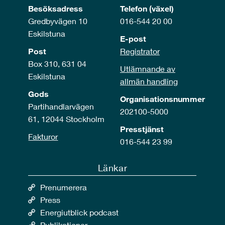
Besöksadress
Telefon (växel)
Gredbyvägen 10
016-544 20 00
Eskilstuna
E-post
Post
Registrator
Box 310, 631 04
Utlämnande av
Eskilstuna
allmän handling
Gods
Organisationsnummer
Partihandlarvägen
202100-5000
61, 12044 Stockholm
Presstjänst
Fakturor
016-544 23 99
Länkar
Prenumerera
Press
Energiutblick podcast
Publikationer