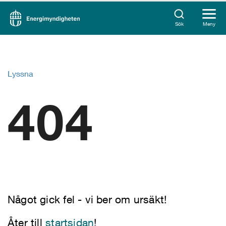
Sök
Meny
Lyssna
404
Något gick fel - vi ber om ursäkt!
Åter till
startsidan
!