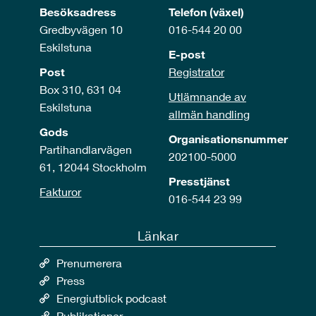
Besöksadress
Telefon (växel)
Gredbyvägen 10
016-544 20 00
Eskilstuna
E-post
Post
Registrator
Box 310, 631 04
Utlämnande av
Eskilstuna
allmän handling
Gods
Organisationsnummer
Partihandlarvägen
202100-5000
61, 12044 Stockholm
Presstjänst
Fakturor
016-544 23 99
Länkar
Prenumerera
Press
Energiutblick podcast
Publikationer