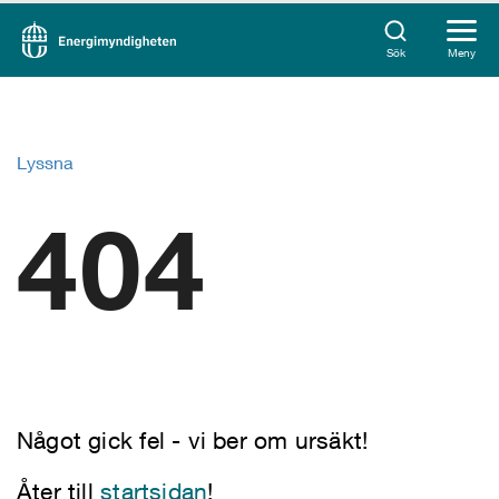
Sök
Meny
Lyssna
404
Något gick fel - vi ber om ursäkt!
Åter till
startsidan
!