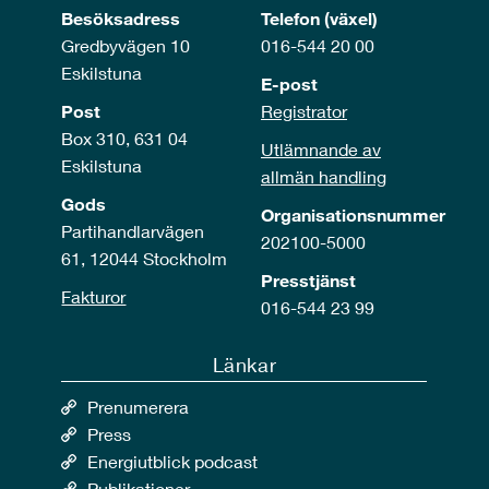
Besöksadress
Telefon (växel)
Gredbyvägen 10
016-544 20 00
Eskilstuna
E-post
Post
Registrator
Box 310, 631 04
Utlämnande av
Eskilstuna
allmän handling
Gods
Organisationsnummer
Partihandlarvägen
202100-5000
61, 12044 Stockholm
Presstjänst
Fakturor
016-544 23 99
Länkar
Prenumerera
Press
Energiutblick podcast
Publikationer