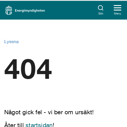
Sök
Meny
Lyssna
404
Något gick fel - vi ber om ursäkt!
Åter till
startsidan
!