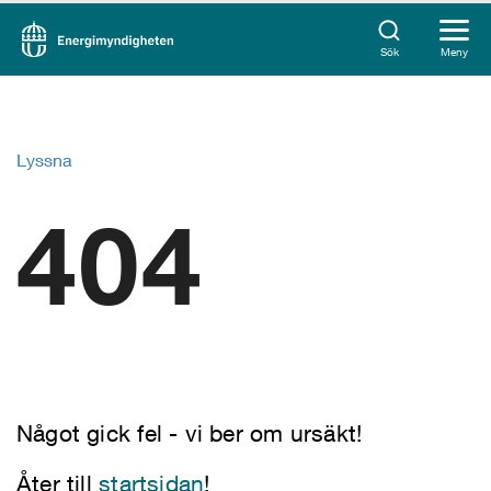
Sök
Meny
Lyssna
404
Något gick fel - vi ber om ursäkt!
Åter till
startsidan
!