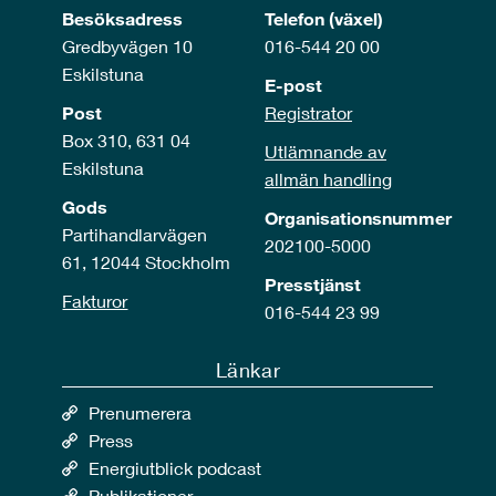
Besöksadress
Telefon (växel)
Gredbyvägen 10
016-544 20 00
Eskilstuna
E-post
Post
Registrator
Box 310, 631 04
Utlämnande av
Eskilstuna
allmän handling
Gods
Organisationsnummer
Partihandlarvägen
202100-5000
61, 12044 Stockholm
Presstjänst
Fakturor
016-544 23 99
Länkar
Prenumerera
Press
Energiutblick podcast
Publikationer