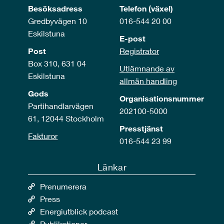
Besöksadress
Telefon (växel)
Gredbyvägen 10
016-544 20 00
Eskilstuna
E-post
Post
Registrator
Box 310, 631 04
Utlämnande av
Eskilstuna
allmän handling
Gods
Organisationsnummer
Partihandlarvägen
202100-5000
61, 12044 Stockholm
Presstjänst
Fakturor
016-544 23 99
Länkar
Prenumerera
Press
Energiutblick podcast
Publikationer