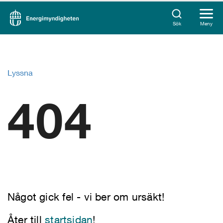
Sök
Meny
Lyssna
404
Något gick fel - vi ber om ursäkt!
Åter till
startsidan
!