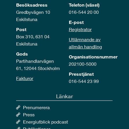
Besöksadress
Telefon (växel)
Gredbyvägen 10
016-544 20 00
Eskilstuna
E-post
Post
Registrator
Box 310, 631 04
Utlämnande av
Eskilstuna
allmän handling
Gods
Organisationsnummer
Partihandlarvägen
202100-5000
61, 12044 Stockholm
Presstjänst
Fakturor
016-544 23 99
Länkar
Prenumerera
Press
Energiutblick podcast
Publikationer