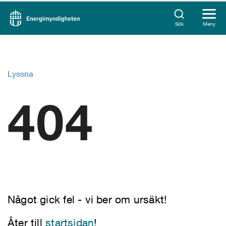
Sök
Meny
Lyssna
404
Något gick fel - vi ber om ursäkt!
Åter till
startsidan
!