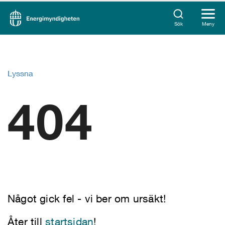
Sök
Meny
Lyssna
404
Något gick fel - vi ber om ursäkt!
Åter till
startsidan
!