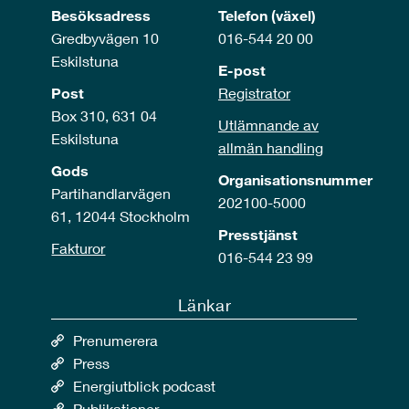
Besöksadress
Telefon (växel)
Gredbyvägen 10
016-544 20 00
Eskilstuna
E-post
Post
Registrator
Box 310, 631 04
Utlämnande av
Eskilstuna
allmän handling
Gods
Organisationsnummer
Partihandlarvägen
202100-5000
61, 12044 Stockholm
Presstjänst
Fakturor
016-544 23 99
Länkar
Prenumerera
Press
Energiutblick podcast
Publikationer