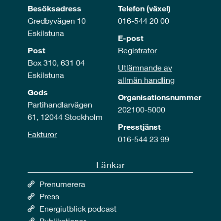
Besöksadress
Telefon (växel)
Gredbyvägen 10
016-544 20 00
Eskilstuna
E-post
Post
Registrator
Box 310, 631 04
Utlämnande av
Eskilstuna
allmän handling
Gods
Organisationsnummer
Partihandlarvägen
202100-5000
61, 12044 Stockholm
Presstjänst
Fakturor
016-544 23 99
Länkar
Prenumerera
Press
Energiutblick podcast
Publikationer