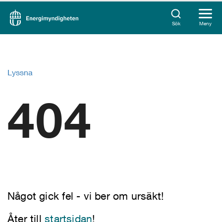
Sök
Meny
Lyssna
404
Något gick fel - vi ber om ursäkt!
Åter till
startsidan
!