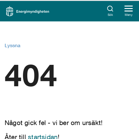
Sök
Meny
Lyssna
404
Något gick fel - vi ber om ursäkt!
Åter till
startsidan
!