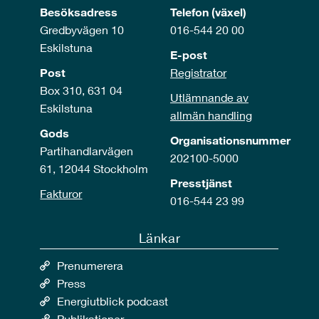
Besöksadress
Telefon (växel)
Gredbyvägen 10
016-544 20 00
Eskilstuna
E-post
Post
Registrator
Box 310, 631 04
Utlämnande av
Eskilstuna
allmän handling
Gods
Organisationsnummer
Partihandlarvägen
202100-5000
61, 12044 Stockholm
Presstjänst
Fakturor
016-544 23 99
Länkar
Prenumerera
Press
Energiutblick podcast
Publikationer