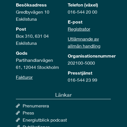
Besöksadress
Telefon (växel)
Gredbyvägen 10
016-544 20 00
Eskilstuna
E-post
Post
Registrator
Box 310, 631 04
Utlämnande av
Eskilstuna
allmän handling
Gods
Organisationsnummer
Partihandlarvägen
202100-5000
61, 12044 Stockholm
Presstjänst
Fakturor
016-544 23 99
Länkar
Prenumerera
Press
Energiutblick podcast
Publikationer