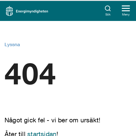
Sök
Meny
Lyssna
404
Något gick fel - vi ber om ursäkt!
Åter till
startsidan
!