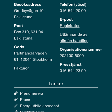
Besöksadress
Telefon (växel)
Gredbyvägen 10
016-544 20 00
Eskilstuna
E-post
Post
Registrator
Box 310, 631 04
Utlämnande av
Eskilstuna
allmän handling
Gods
Organisationsnummer
Partihandlarvägen
202100-5000
61, 12044 Stockholm
Presstjänst
Fakturor
016-544 23 99
Länkar
Prenumerera
Press
Energiutblick podcast
Publikationer