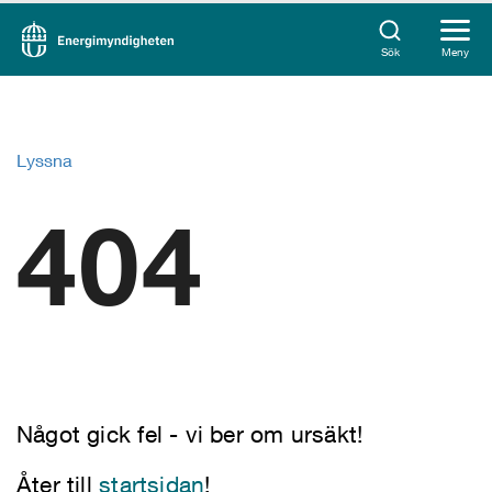
Sök
Meny
Lyssna
404
Något gick fel - vi ber om ursäkt!
Åter till
startsidan
!