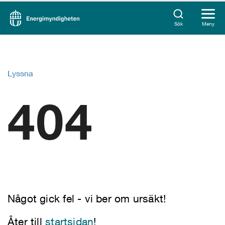
Sök
Meny
Lyssna
404
Något gick fel - vi ber om ursäkt!
Åter till
startsidan
!