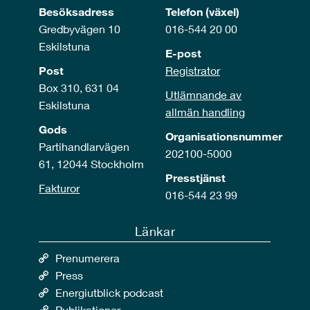
Besöksadress
Telefon (växel)
Gredbyvägen 10
016-544 20 00
Eskilstuna
E-post
Post
Registrator
Box 310, 631 04
Utlämnande av
Eskilstuna
allmän handling
Gods
Organisationsnummer
Partihandlarvägen
202100-5000
61, 12044 Stockholm
Presstjänst
Fakturor
016-544 23 99
Länkar
Prenumerera
Press
Energiutblick podcast
Publikationer