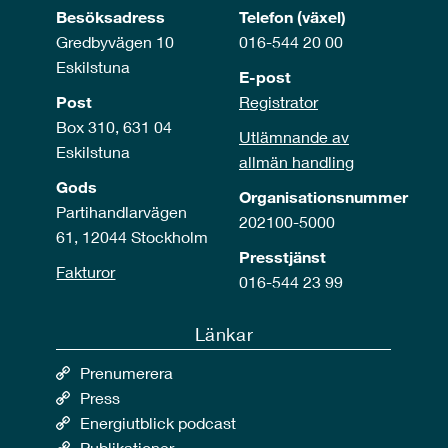
Besöksadress
Telefon (växel)
Gredbyvägen 10
016-544 20 00
Eskilstuna
E-post
Post
Registrator
Box 310, 631 04
Utlämnande av
Eskilstuna
allmän handling
Gods
Organisationsnummer
Partihandlarvägen
202100-5000
61, 12044 Stockholm
Presstjänst
Fakturor
016-544 23 99
Länkar
Prenumerera
Press
Energiutblick podcast
Publikationer