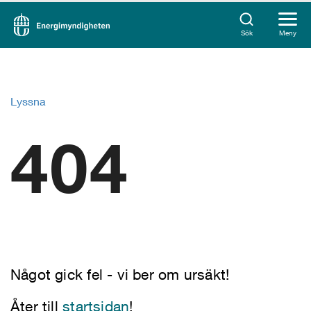
Sök
Meny
Lyssna
404
Något gick fel - vi ber om ursäkt!
Åter till
startsidan
!