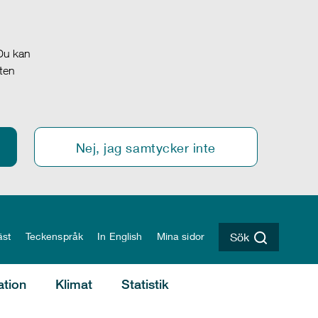
 Du kan
oten
Nej, jag samtycker inte
äst
Teckenspråk
In English
Mina sidor
Sök
ation
Klimat
Statistik