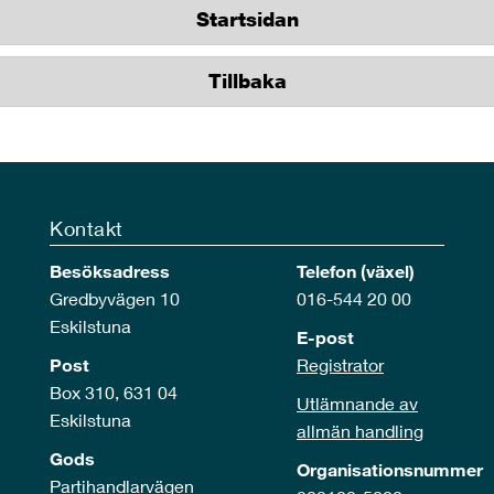
Startsidan
Tillbaka
Kontakt
Besöksadress
Telefon (växel)
Gredbyvägen 10
016-544 20 00
Eskilstuna
E-post
Post
Registrator
Box 310, 631 04
Utlämnande av
Eskilstuna
allmän handling
Gods
Organisationsnummer
Partihandlarvägen