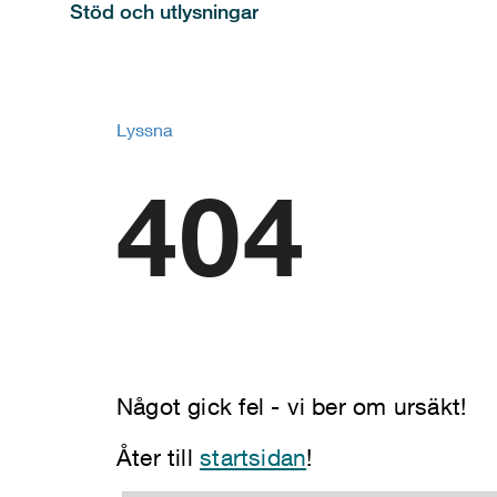
Stöd och utlysningar
Lyssna
404
Något gick fel - vi ber om ursäkt!
Åter till
startsidan
!