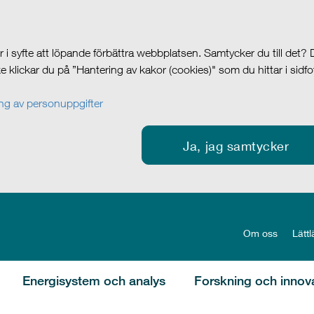
i syfte att löpande förbättra webbplatsen. Samtycker du till det?
cke klickar du på ”Hantering av kakor (cookies)" som du hittar i sidf
g av personuppgifter
Ja, jag samtycker
Om oss
Lättl
Energisystem och analys
Forskning och innov