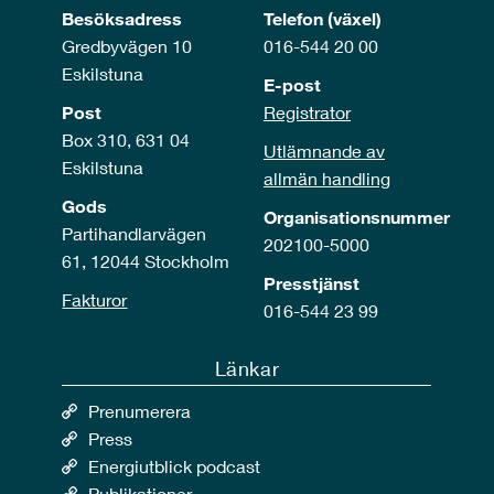
Besöksadress
Telefon (växel)
Gredbyvägen 10
016-544 20 00
Eskilstuna
E-post
Post
Registrator
Box 310, 631 04
Utlämnande av
Eskilstuna
allmän handling
Gods
Organisationsnummer
Partihandlarvägen
202100-5000
61, 12044 Stockholm
Presstjänst
Fakturor
016-544 23 99
Länkar
Prenumerera
Press
Energiutblick podcast
Publikationer