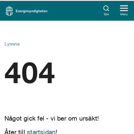
Sök
Meny
Lyssna
404
Något gick fel - vi ber om ursäkt!
Åter till
startsidan
!