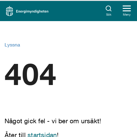
Sök
Meny
Lyssna
404
Något gick fel - vi ber om ursäkt!
Åter till
startsidan
!