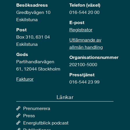
Besöksadress
Telefon (växel)
Gredbyvägen 10
016-544 20 00
Eskilstuna
E-post
Post
Registrator
Box 310, 631 04
Utlämnande av
Eskilstuna
allmän handling
Gods
Organisationsnummer
Partihandlarvägen
202100-5000
61, 12044 Stockholm
Presstjänst
Fakturor
016-544 23 99
Länkar
Prenumerera
Press
Energiutblick podcast
Publikationer