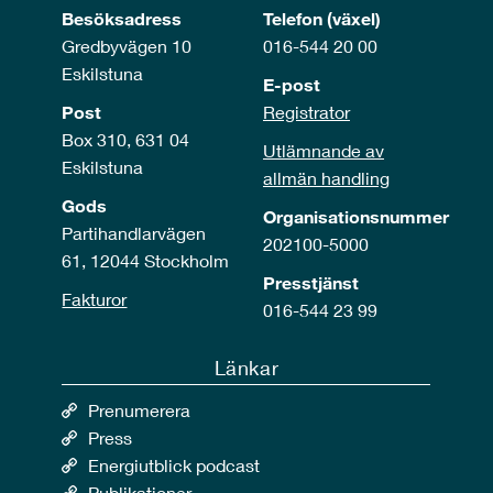
Besöksadress
Telefon (växel)
Gredbyvägen 10
016-544 20 00
Eskilstuna
E-post
Post
Registrator
Box 310, 631 04
Utlämnande av
Eskilstuna
allmän handling
Gods
Organisationsnummer
Partihandlarvägen
202100-5000
61, 12044 Stockholm
Presstjänst
Fakturor
016-544 23 99
Länkar
Prenumerera
Press
Energiutblick podcast
Publikationer