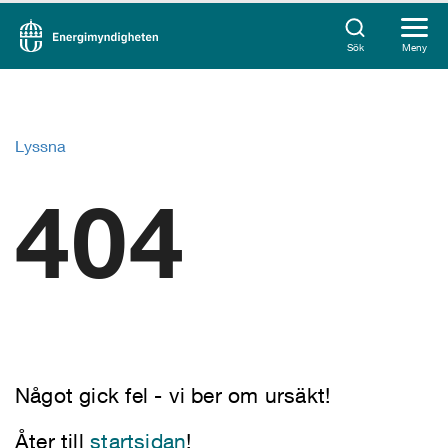
Sök
Meny
Lyssna
404
Något gick fel - vi ber om ursäkt!
Åter till
startsidan
!