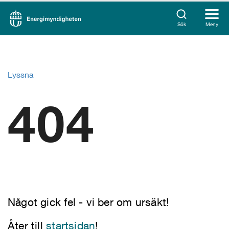
Sök
Meny
Lyssna
404
Något gick fel - vi ber om ursäkt!
Åter till
startsidan
!