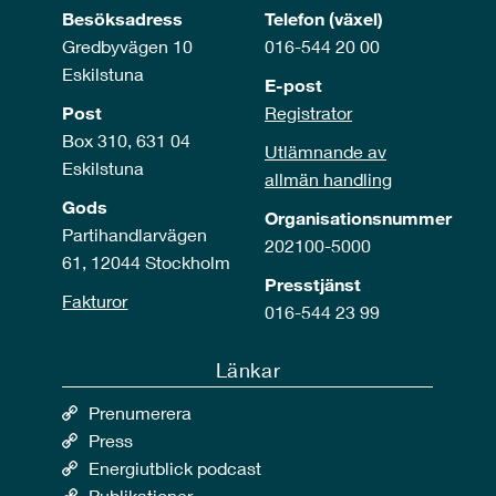
Besöksadress
Telefon (växel)
Gredbyvägen 10
016-544 20 00
Eskilstuna
E-post
Post
Registrator
Box 310, 631 04
Utlämnande av
Eskilstuna
allmän handling
Gods
Organisationsnummer
Partihandlarvägen
202100-5000
61, 12044 Stockholm
Presstjänst
Fakturor
016-544 23 99
Länkar
Prenumerera
Press
Energiutblick podcast
Publikationer