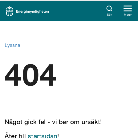
Sök
Meny
Lyssna
404
Något gick fel - vi ber om ursäkt!
Åter till
startsidan
!