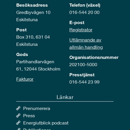
Besöksadress
Telefon (växel)
Gredbyvägen 10
016-544 20 00
Eskilstuna
E-post
Post
Registrator
Box 310, 631 04
Utlämnande av
Eskilstuna
allmän handling
Gods
Organisationsnummer
Partihandlarvägen
202100-5000
61, 12044 Stockholm
Presstjänst
Fakturor
016-544 23 99
Länkar
Prenumerera
Press
Energiutblick podcast
Publikationer