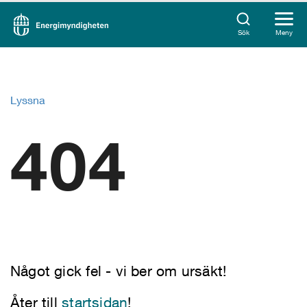
Sök
Meny
Lyssna
404
Något gick fel - vi ber om ursäkt!
Åter till
startsidan
!