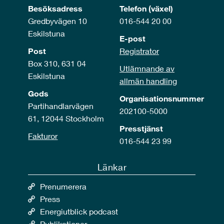
Besöksadress
Telefon (växel)
Gredbyvägen 10
016-544 20 00
Eskilstuna
E-post
Post
Registrator
Box 310, 631 04
Utlämnande av
Eskilstuna
allmän handling
Gods
Organisationsnummer
Partihandlarvägen
202100-5000
61, 12044 Stockholm
Presstjänst
Fakturor
016-544 23 99
Länkar
Prenumerera
Press
Energiutblick podcast
Publikationer