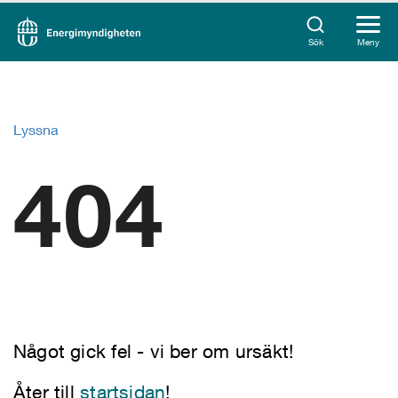
Sök
Meny
Lyssna
404
Något gick fel - vi ber om ursäkt!
Åter till
startsidan
!