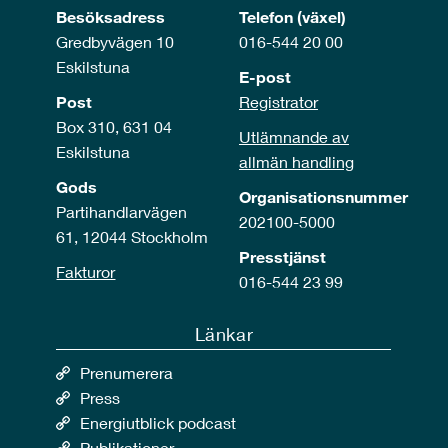
Besöksadress
Telefon (växel)
Gredbyvägen 10
016-544 20 00
Eskilstuna
E-post
Post
Registrator
Box 310, 631 04
Utlämnande av
Eskilstuna
allmän handling
Gods
Organisationsnummer
Partihandlarvägen
202100-5000
61, 12044 Stockholm
Presstjänst
Fakturor
016-544 23 99
Länkar
Prenumerera
Press
Energiutblick podcast
Publikationer