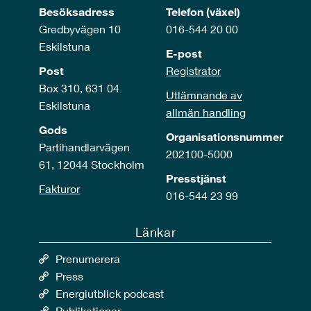
Besöksadress
Telefon (växel)
Gredbyvägen 10
016-544 20 00
Eskilstuna
E-post
Post
Registrator
Box 310, 631 04
Utlämnande av
Eskilstuna
allmän handling
Gods
Organisationsnummer
Partihandlarvägen
202100-5000
61, 12044 Stockholm
Presstjänst
Fakturor
016-544 23 99
Länkar
Prenumerera
Press
Energiutblick podcast
Publikationer