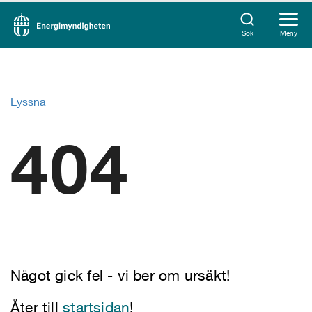
Sök
Meny
Lyssna
404
Något gick fel - vi ber om ursäkt!
Åter till
startsidan
!