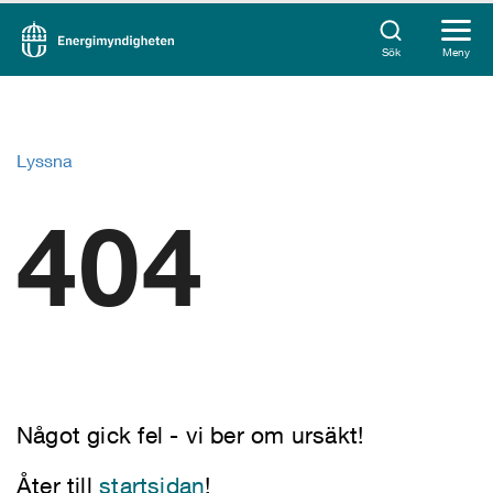
Sök
Meny
Lyssna
404
Något gick fel - vi ber om ursäkt!
Åter till
startsidan
!