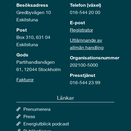
Besöksadress
Telefon (växel)
Gredbyvägen 10
016-544 20 00
Eskilstuna
E-post
Post
Registrator
Box 310, 631 04
Utlämnande av
Eskilstuna
allmän handling
Gods
Organisationsnummer
Partihandlarvägen
202100-5000
61, 12044 Stockholm
Presstjänst
Fakturor
016-544 23 99
Länkar
Prenumerera
Press
Energiutblick podcast
Publikationer