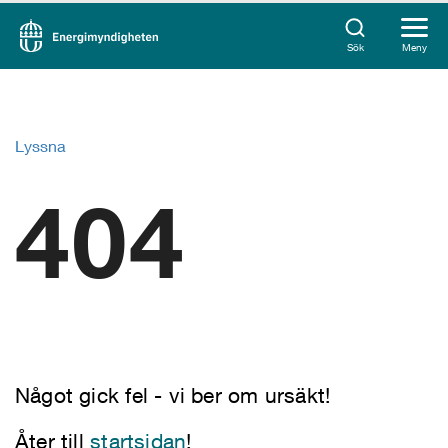
Sök
Meny
Lyssna
404
Något gick fel - vi ber om ursäkt!
Åter till
startsidan
!