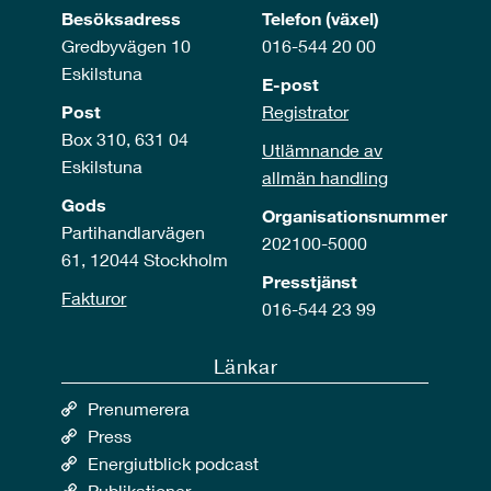
Besöksadress
Telefon (växel)
Gredbyvägen 10
016-544 20 00
Eskilstuna
E-post
Post
Registrator
Box 310, 631 04
Utlämnande av
Eskilstuna
allmän handling
Gods
Organisationsnummer
Partihandlarvägen
202100-5000
61, 12044 Stockholm
Presstjänst
Fakturor
016-544 23 99
Länkar
Prenumerera
Press
Energiutblick podcast
Publikationer