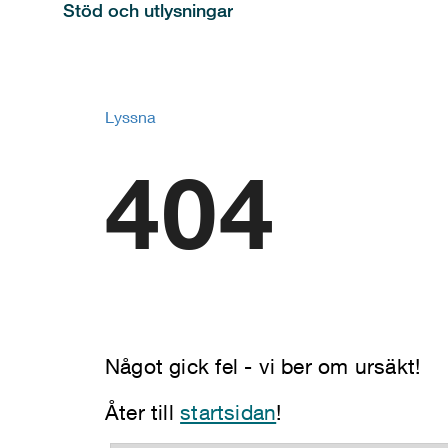
Stöd och utlysningar
Lyssna
404
Något gick fel - vi ber om ursäkt!
Åter till
startsidan
!