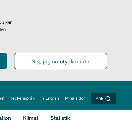
 Du kan
oten
Nej, jag samtycker inte
äst
Teckenspråk
In English
Mina sidor
Sök
ation
Klimat
Statistik