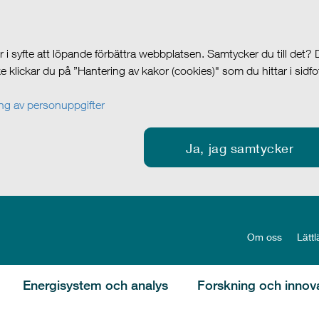
i syfte att löpande förbättra webbplatsen. Samtycker du till det?
cke klickar du på ”Hantering av kakor (cookies)" som du hittar i sidf
g av personuppgifter
Ja, jag samtycker
Om oss
Lättl
Energisystem och analys
Forskning och innov