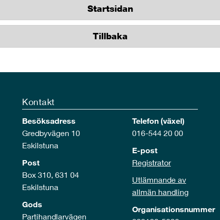
Startsidan
Tillbaka
Kontakt
Besöksadress
Telefon (växel)
Gredbyvägen 10
016-544 20 00
Eskilstuna
E-post
Post
Registrator
Box 310, 631 04
Utlämnande av
Eskilstuna
allmän handling
Gods
Organisationsnummer
Partihandlarvägen