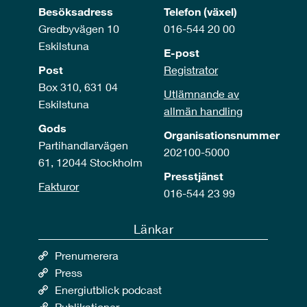
Besöksadress
Telefon (växel)
Gredbyvägen 10
016-544 20 00
Eskilstuna
E-post
Post
Registrator
Box 310, 631 04
Utlämnande av
Eskilstuna
allmän handling
Gods
Organisationsnummer
Partihandlarvägen
202100-5000
61, 12044 Stockholm
Presstjänst
Fakturor
016-544 23 99
Länkar
Prenumerera
Press
Energiutblick podcast
Publikationer