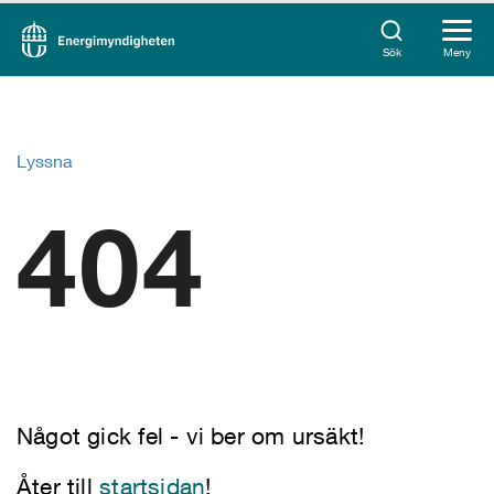
Sök
Meny
Lyssna
404
Något gick fel - vi ber om ursäkt!
Åter till
startsidan
!