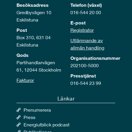
Besöksadress
Telefon (växel)
Gredbyvägen 10
016-544 20 00
Eskilstuna
E-post
Post
Registrator
Box 310, 631 04
Utlämnande av
Eskilstuna
allmän handling
Gods
Organisationsnummer
Partihandlarvägen
202100-5000
61, 12044 Stockholm
Presstjänst
Fakturor
016-544 23 99
Länkar
Prenumerera
Press
Energiutblick podcast
Publikationer