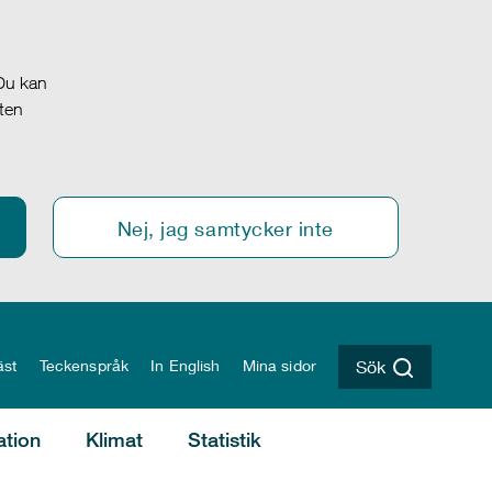
 Du kan
oten
Nej, jag samtycker inte
äst
Teckenspråk
In English
Mina sidor
Sök
ation
Klimat
Statistik