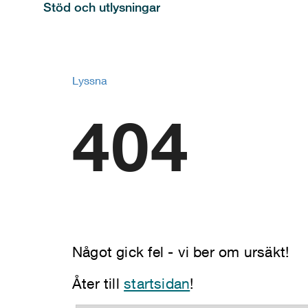
Stöd och utlysningar
Lyssna
404
Något gick fel - vi ber om ursäkt!
Åter till
startsidan
!