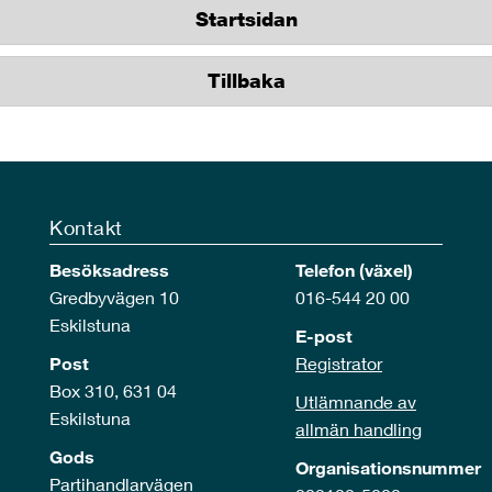
Startsidan
Tillbaka
Kontakt
Besöksadress
Telefon (växel)
Gredbyvägen 10
016-544 20 00
Eskilstuna
E-post
Post
Registrator
Box 310, 631 04
Utlämnande av
Eskilstuna
allmän handling
Gods
Organisationsnummer
Partihandlarvägen