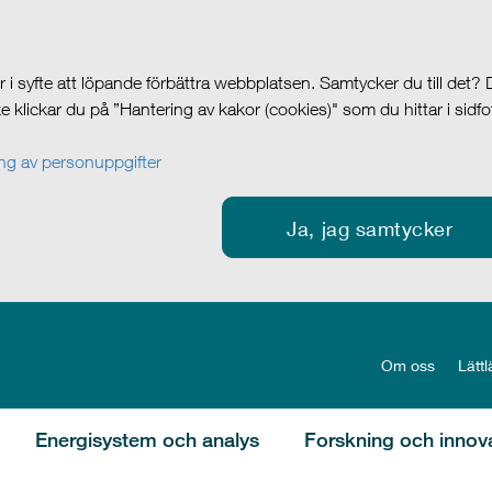
i syfte att löpande förbättra webbplatsen. Samtycker du till det?
cke klickar du på ”Hantering av kakor (cookies)" som du hittar i sidf
g av personuppgifter
Ja, jag samtycker
Om oss
Lättl
Energisystem och analys
Forskning och innov