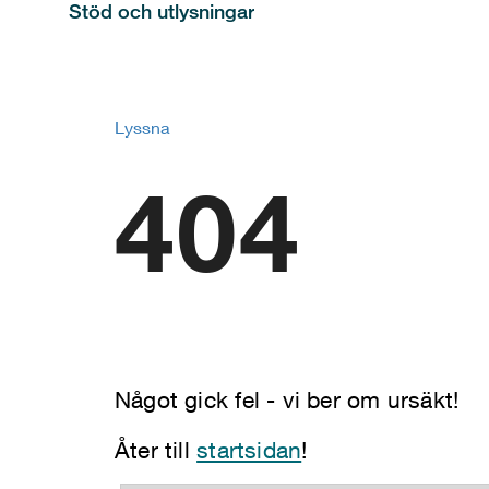
Stöd och utlysningar
Lyssna
404
Något gick fel - vi ber om ursäkt!
Åter till
startsidan
!