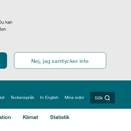
 Du kan
oten
Nej, jag samtycker inte
äst
Teckenspråk
In English
Mina sidor
Sök
ation
Klimat
Statistik