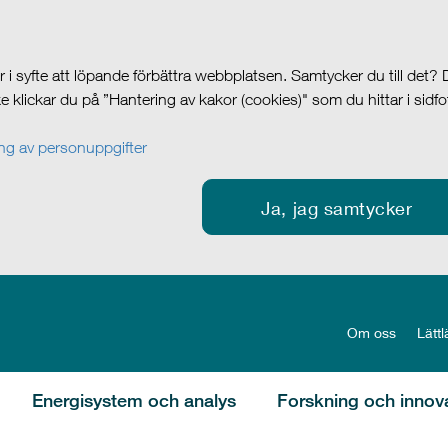
i syfte att löpande förbättra webbplatsen. Samtycker du till det?
cke klickar du på ”Hantering av kakor (cookies)" som du hittar i sidf
g av personuppgifter
Ja, jag samtycker
Om oss
Lättl
Energisystem och analys
Forskning och innov