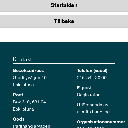
Startsidan
Tillbaka
Kontakt
Besöksadress
Telefon (växel)
Gredbyvägen 10
016-544 20 00
Eskilstuna
E-post
Post
Registrator
Box 310, 631 04
Utlämnande av
Eskilstuna
allmän handling
Gods
Organisationsnummer
Partihandlarvägen