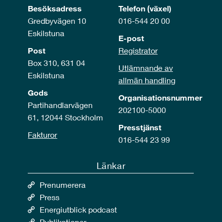
Besöksadress
Telefon (växel)
Gredbyvägen 10
016-544 20 00
Eskilstuna
E-post
Post
Registrator
Box 310, 631 04
Utlämnande av
Eskilstuna
allmän handling
Gods
Organisationsnummer
Partihandlarvägen
202100-5000
61, 12044 Stockholm
Presstjänst
Fakturor
016-544 23 99
Länkar
Prenumerera
Press
Energiutblick podcast
Publikationer