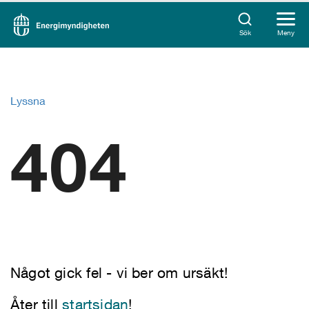
Sök
Meny
Lyssna
404
Något gick fel - vi ber om ursäkt!
Åter till
startsidan
!