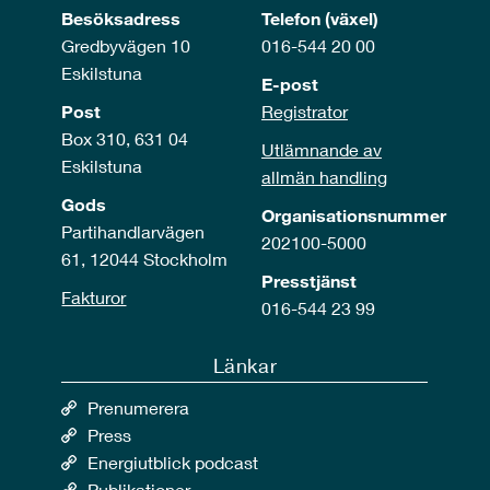
Besöksadress
Telefon (växel)
Gredbyvägen 10
016-544 20 00
Eskilstuna
E-post
Post
Registrator
Box 310, 631 04
Utlämnande av
Eskilstuna
allmän handling
Gods
Organisationsnummer
Partihandlarvägen
202100-5000
61, 12044 Stockholm
Presstjänst
Fakturor
016-544 23 99
Länkar
Prenumerera
Press
Energiutblick podcast
Publikationer