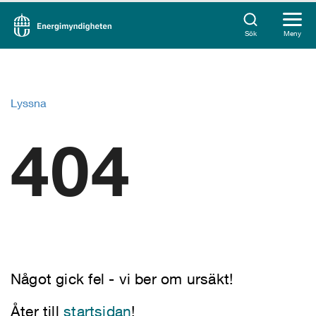
Sök
Meny
Lyssna
404
Något gick fel - vi ber om ursäkt!
Åter till
startsidan
!