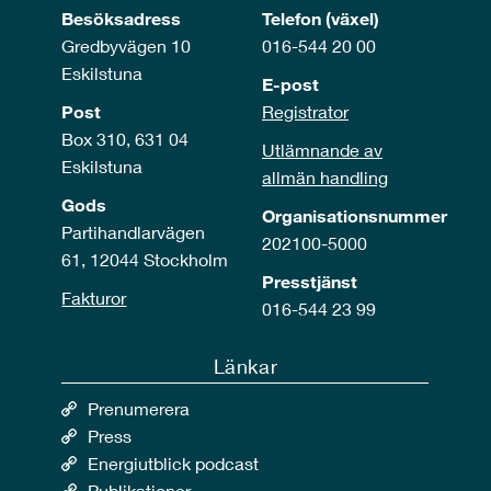
Besöksadress
Telefon (växel)
Gredbyvägen 10
016-544 20 00
Eskilstuna
E-post
Post
Registrator
Box 310, 631 04
Utlämnande av
Eskilstuna
allmän handling
Gods
Organisationsnummer
Partihandlarvägen
202100-5000
61, 12044 Stockholm
Presstjänst
Fakturor
016-544 23 99
Länkar
Prenumerera
Press
Energiutblick podcast
Publikationer