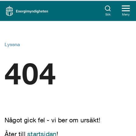
Sök
Meny
Lyssna
404
Något gick fel - vi ber om ursäkt!
Åter till
startsidan
!