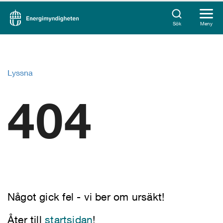
Sök
Meny
Lyssna
404
Något gick fel - vi ber om ursäkt!
Åter till
startsidan
!