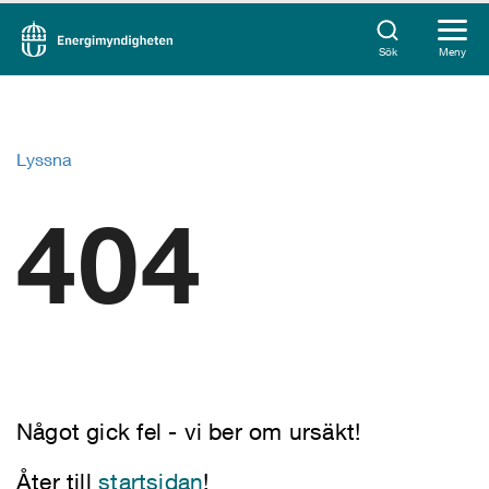
Sök
Meny
Lyssna
404
Något gick fel - vi ber om ursäkt!
Åter till
startsidan
!