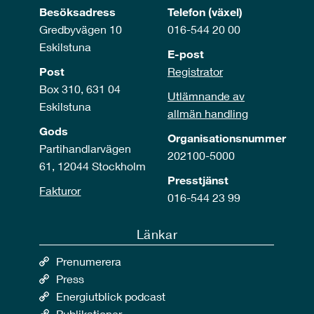
Besöksadress
Telefon (växel)
Gredbyvägen 10
016-544 20 00
Eskilstuna
E-post
Post
Registrator
Box 310, 631 04
Utlämnande av
Eskilstuna
allmän handling
Gods
Organisationsnummer
Partihandlarvägen
202100-5000
61, 12044 Stockholm
Presstjänst
Fakturor
016-544 23 99
Länkar
Prenumerera
Press
Energiutblick podcast
Publikationer