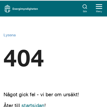
Sök
Meny
Lyssna
404
Något gick fel - vi ber om ursäkt!
Åter till
startsidan
!