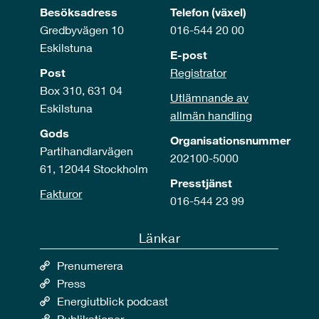
Besöksadress
Telefon (växel)
Gredbyvägen 10
016-544 20 00
Eskilstuna
E-post
Post
Registrator
Box 310, 631 04
Utlämnande av
Eskilstuna
allmän handling
Gods
Organisationsnummer
Partihandlarvägen
202100-5000
61, 12044 Stockholm
Presstjänst
Fakturor
016-544 23 99
Länkar
Prenumerera
Press
Energiutblick podcast
Publikationer