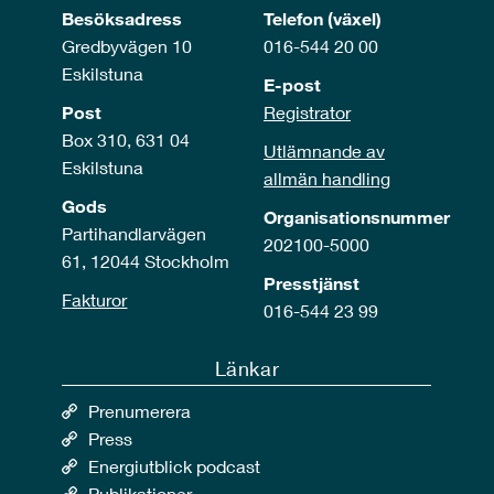
Besöksadress
Telefon (växel)
Gredbyvägen 10
016-544 20 00
Eskilstuna
E-post
Post
Registrator
Box 310, 631 04
Utlämnande av
Eskilstuna
allmän handling
Gods
Organisationsnummer
Partihandlarvägen
202100-5000
61, 12044 Stockholm
Presstjänst
Fakturor
016-544 23 99
Länkar
Prenumerera
Press
Energiutblick podcast
Publikationer