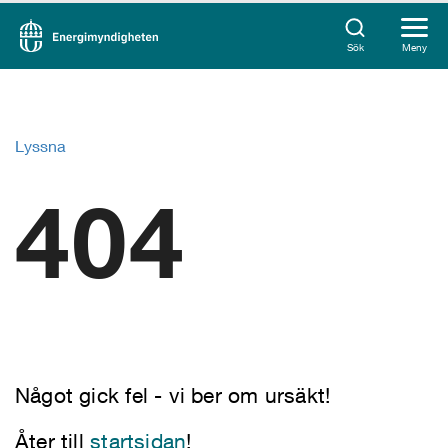
Sök
Meny
Lyssna
404
Något gick fel - vi ber om ursäkt!
Åter till
startsidan
!