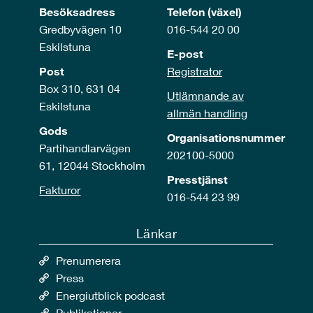
Besöksadress
Telefon (växel)
Gredbyvägen 10
016-544 20 00
Eskilstuna
E-post
Post
Registrator
Box 310, 631 04
Utlämnande av
Eskilstuna
allmän handling
Gods
Organisationsnummer
Partihandlarvägen
202100-5000
61, 12044 Stockholm
Presstjänst
Fakturor
016-544 23 99
Länkar
Prenumerera
Press
Energiutblick podcast
Publikationer