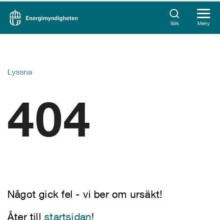
Sök
Meny
Lyssna
404
Något gick fel - vi ber om ursäkt!
Åter till
startsidan
!