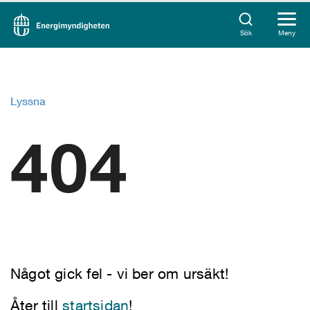
Sök
Meny
Lyssna
404
Något gick fel - vi ber om ursäkt!
Åter till
startsidan
!