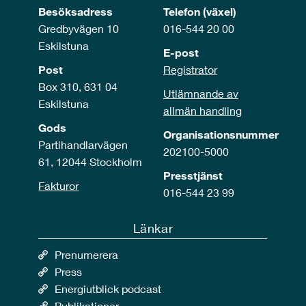
Besöksadress
Telefon (växel)
Gredbyvägen 10
016-544 20 00
Eskilstuna
E-post
Post
Registrator
Box 310, 631 04
Utlämnande av
Eskilstuna
allmän handling
Gods
Organisationsnummer
Partihandlarvägen
202100-5000
61, 12044 Stockholm
Presstjänst
Fakturor
016-544 23 99
Länkar
Prenumerera
Press
Energiutblick podcast
Publikationer