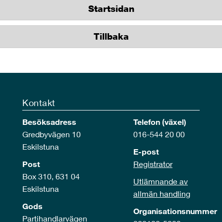
Startsidan
Tillbaka
Kontakt
Besöksadress
Telefon (växel)
Gredbyvägen 10
016-544 20 00
Eskilstuna
E-post
Post
Registrator
Box 310, 631 04
Utlämnande av
Eskilstuna
allmän handling
Gods
Organisationsnummer
Partihandlarvägen