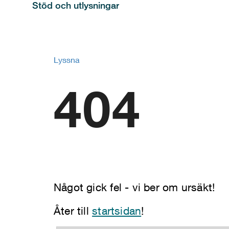
Stöd och utlysningar
Lyssna
404
Något gick fel - vi ber om ursäkt!
Åter till
startsidan
!