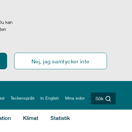
 Du kan
oten
Nej, jag samtycker inte
äst
Teckenspråk
In English
Mina sidor
Sök
ation
Klimat
Statistik