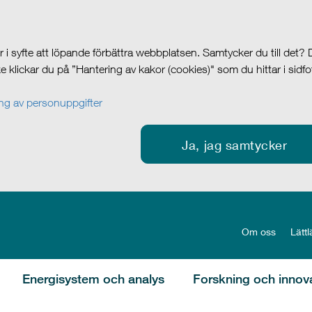
i syfte att löpande förbättra webbplatsen. Samtycker du till det?
cke klickar du på ”Hantering av kakor (cookies)" som du hittar i sidf
g av personuppgifter
Ja, jag samtycker
Om oss
Lättl
Energisystem och analys
Forskning och innov