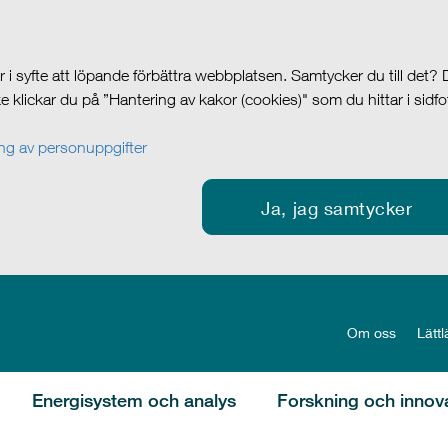
i syfte att löpande förbättra webbplatsen. Samtycker du till det?
cke klickar du på ”Hantering av kakor (cookies)" som du hittar i sidf
g av personuppgifter
Ja, jag samtycker
Om oss
Lättl
Energisystem och analys
Forskning och innov