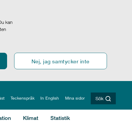
 Du kan
oten
Nej, jag samtycker inte
äst
Teckenspråk
In English
Mina sidor
Sök
ation
Klimat
Statistik