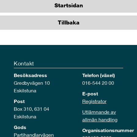
Startsidan
Tillbaka
Kontakt
Besöksadress
Telefon (växel)
Gredbyvägen 10
016-544 20 00
Eskilstuna
E-post
Post
Registrator
Box 310, 631 04
Utlämnande av
Eskilstuna
allmän handling
Gods
Organisationsnummer
Partihandlarvägen