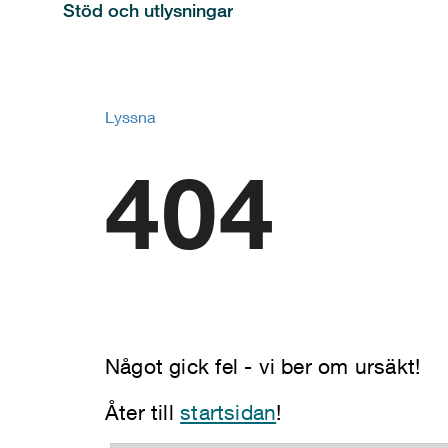
Stöd och utlysningar
Lyssna
404
Något gick fel - vi ber om ursäkt!
Åter till
startsidan
!