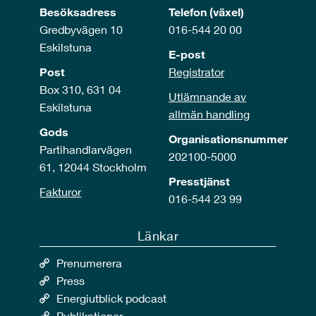
Besöksadress
Telefon (växel)
Gredbyvägen 10
016-544 20 00
Eskilstuna
E-post
Post
Registrator
Box 310, 631 04
Utlämnande av
Eskilstuna
allmän handling
Gods
Organisationsnummer
Partihandlarvägen
202100-5000
61, 12044 Stockholm
Presstjänst
Fakturor
016-544 23 99
Länkar
Prenumerera
Press
Energiutblick podcast
Publikationer