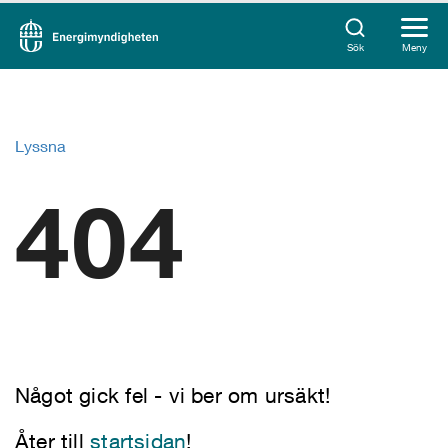
Sök
Meny
Lyssna
404
Något gick fel - vi ber om ursäkt!
Åter till
startsidan
!