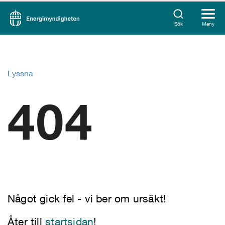
Sök
Meny
Lyssna
404
Något gick fel - vi ber om ursäkt!
Åter till
startsidan
!