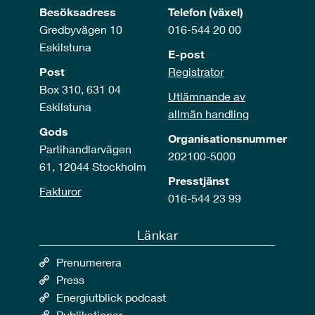
Besöksadress
Telefon (växel)
Gredbyvägen 10
016-544 20 00
Eskilstuna
E-post
Post
Registrator
Box 310, 631 04
Utlämnande av
Eskilstuna
allmän handling
Gods
Organisationsnummer
Partihandlarvägen
202100-5000
61, 12044 Stockholm
Presstjänst
Fakturor
016-544 23 99
Länkar
Prenumerera
Press
Energiutblick podcast
Publikationer