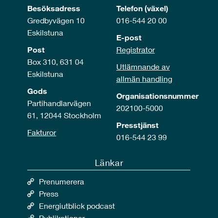
Besöksadress
Telefon (växel)
Gredbyvägen 10
016-544 20 00
Eskilstuna
E-post
Post
Registrator
Box 310, 631 04
Utlämnande av
Eskilstuna
allmän handling
Gods
Organisationsnummer
Partihandlarvägen
202100-5000
61, 12044 Stockholm
Presstjänst
Fakturor
016-544 23 99
Länkar
Prenumerera
Press
Energiutblick podcast
Publikationer