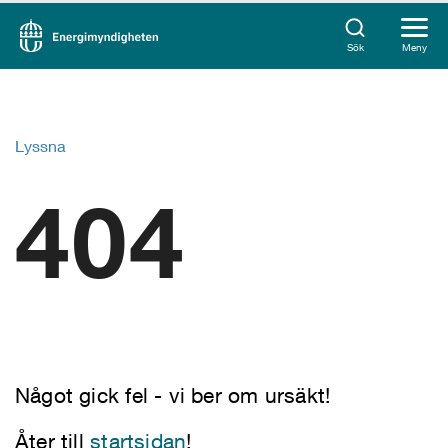
Sök
Meny
Lyssna
404
Något gick fel - vi ber om ursäkt!
Åter till
startsidan
!