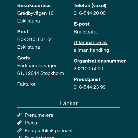
Besöksadress
Telefon (växel)
Gredbyvägen 10
016-544 20 00
Eskilstuna
E-post
Post
Registrator
Box 310, 631 04
Utlämnande av
Eskilstuna
allmän handling
Gods
Organisationsnummer
Partihandlarvägen
202100-5000
61, 12044 Stockholm
Presstjänst
Fakturor
016-544 23 99
Länkar
Prenumerera
Press
Energiutblick podcast
Publikationer