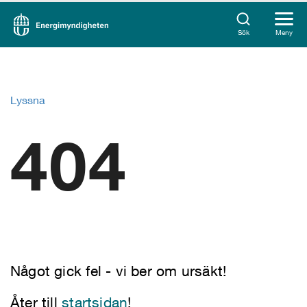
Sök
Meny
Lyssna
404
Något gick fel - vi ber om ursäkt!
Åter till
startsidan
!