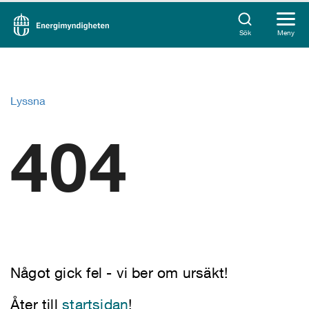
Sök
Meny
Lyssna
404
Något gick fel - vi ber om ursäkt!
Åter till
startsidan
!