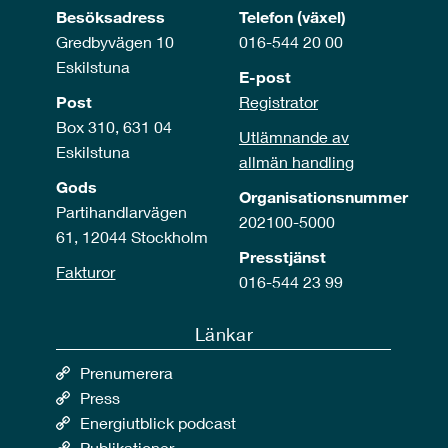
Besöksadress
Telefon (växel)
Gredbyvägen 10
016-544 20 00
Eskilstuna
E-post
Post
Registrator
Box 310, 631 04
Utlämnande av
Eskilstuna
allmän handling
Gods
Organisationsnummer
Partihandlarvägen
202100-5000
61, 12044 Stockholm
Presstjänst
Fakturor
016-544 23 99
Länkar
Prenumerera
Press
Energiutblick podcast
Publikationer