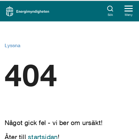
Sök
Meny
Lyssna
404
Något gick fel - vi ber om ursäkt!
Åter till
startsidan
!