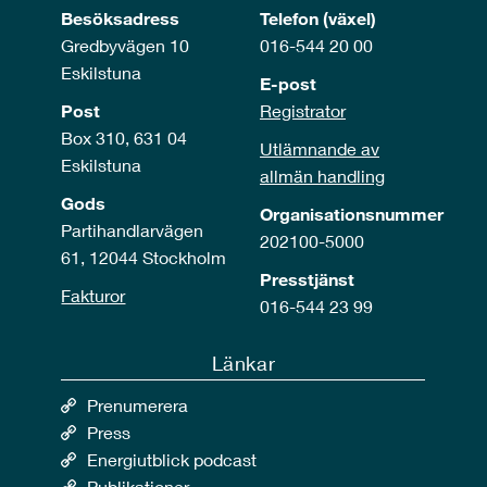
Besöksadress
Telefon (växel)
Gredbyvägen 10
016-544 20 00
Eskilstuna
E-post
Post
Registrator
Box 310, 631 04
Utlämnande av
Eskilstuna
allmän handling
Gods
Organisationsnummer
Partihandlarvägen
202100-5000
61, 12044 Stockholm
Presstjänst
Fakturor
016-544 23 99
Länkar
Prenumerera
Press
Energiutblick podcast
Publikationer