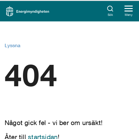
Sök
Meny
Lyssna
404
Något gick fel - vi ber om ursäkt!
Åter till
startsidan
!