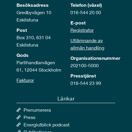
Besöksadress
Telefon (växel)
Gredbyvägen 10
016-544 20 00
Eskilstuna
E-post
Post
Registrator
Box 310, 631 04
Utlämnande av
Eskilstuna
allmän handling
Gods
Organisationsnummer
Partihandlarvägen
202100-5000
61, 12044 Stockholm
Presstjänst
Fakturor
016-544 23 99
Länkar
Prenumerera
Press
Energiutblick podcast
Publikationer