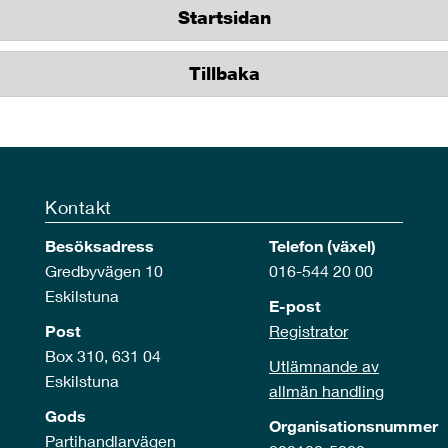
Startsidan
Tillbaka
Kontakt
Besöksadress
Telefon (växel)
Gredbyvägen 10
016-544 20 00
Eskilstuna
E-post
Post
Registrator
Box 310, 631 04
Utlämnande av
Eskilstuna
allmän handling
Gods
Organisationsnummer
Partihandlarvägen