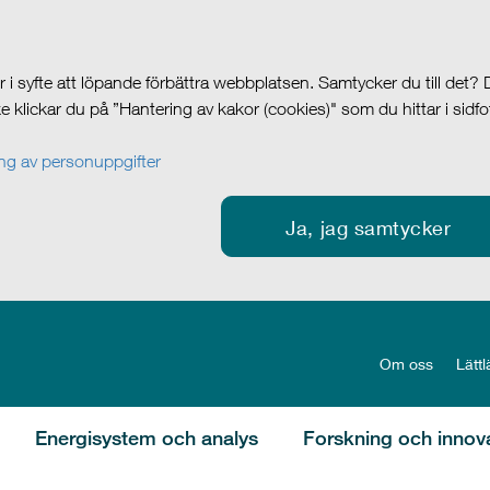
i syfte att löpande förbättra webbplatsen. Samtycker du till det?
cke klickar du på ”Hantering av kakor (cookies)" som du hittar i sidf
g av personuppgifter
Ja, jag samtycker
Om oss
Lättl
Energisystem och analys
Forskning och innov