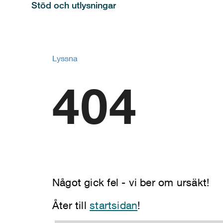
Stöd och utlysningar
Lyssna
404
Något gick fel - vi ber om ursäkt!
Åter till
startsidan
!