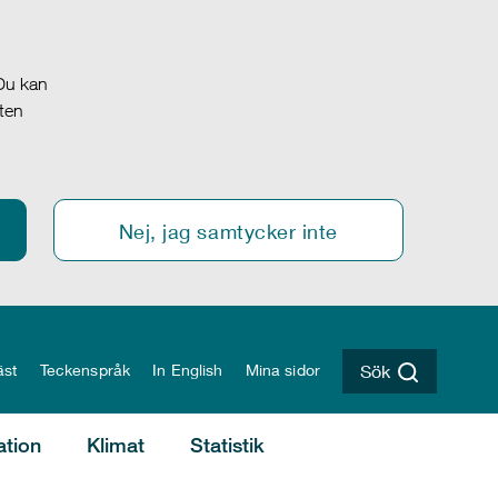
 Du kan
oten
Nej, jag samtycker inte
äst
Teckenspråk
In English
Mina sidor
Sök
ation
Klimat
Statistik