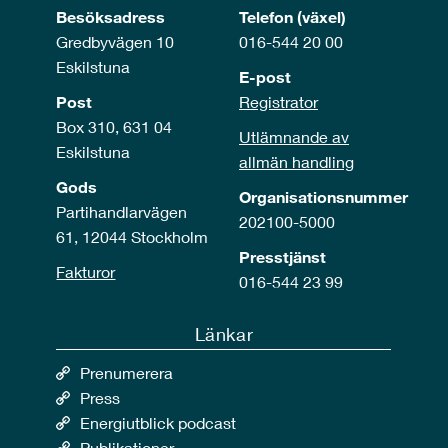
Besöksadress
Telefon (växel)
Gredbyvägen 10
016-544 20 00
Eskilstuna
E-post
Post
Registrator
Box 310, 631 04
Utlämnande av
Eskilstuna
allmän handling
Gods
Organisationsnummer
Partihandlarvägen
202100-5000
61, 12044 Stockholm
Presstjänst
Fakturor
016-544 23 99
Länkar
Prenumerera
Press
Energiutblick podcast
Publikationer