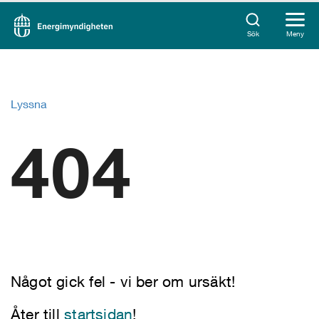
Sök
Meny
Lyssna
404
Något gick fel - vi ber om ursäkt!
Åter till
startsidan
!